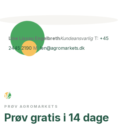
Line Lissau Engelbreth
Kundeansvarlig
T:
+45
2445 2190
M:
len@agromarkets.dk
PRØV AGROMARKETS
Prøv gratis i 14 dage