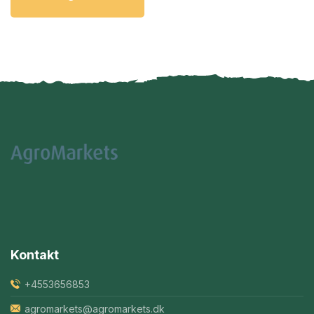
Kontakt
+4553656853
agromarkets@agromarkets.dk