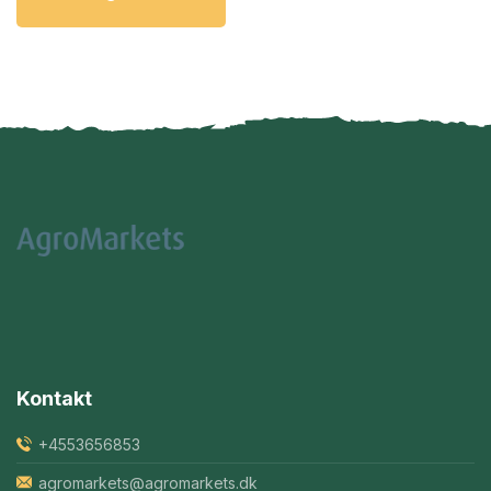
Kontakt
+4553656853
agromarkets@agromarkets.dk