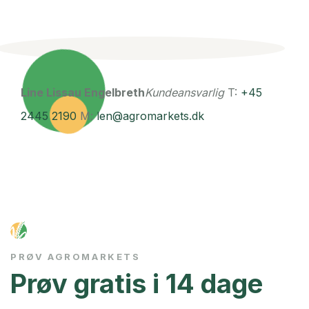
Line Lissau Engelbreth
Kundeansvarlig
T:
+45
2445 2190
M:
len@agromarkets.dk
PRØV AGROMARKETS
Prøv gratis i 14 dage