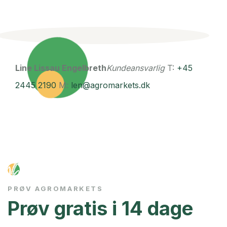
Line Lissau Engelbreth
Kundeansvarlig
T:
+45
2445 2190
M:
len@agromarkets.dk
PRØV AGROMARKETS
Prøv gratis i 14 dage