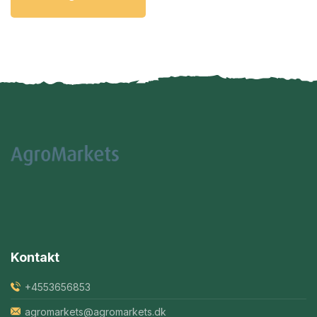
Kontakt
+4553656853
agromarkets@agromarkets.dk