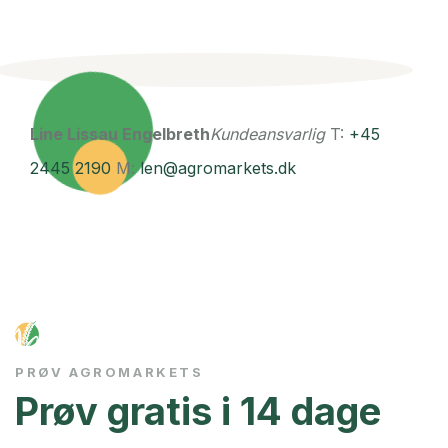
Line Lissau Engelbreth
Kundeansvarlig
T:
+45
2445 2190
M:
len@agromarkets.dk
PRØV AGROMARKETS
Prøv gratis i 14 dage