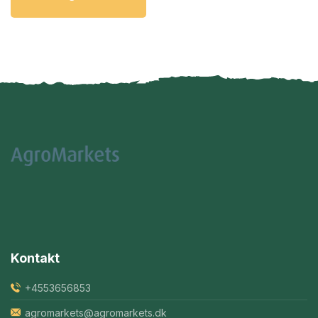
Kontakt
+4553656853
agromarkets@agromarkets.dk