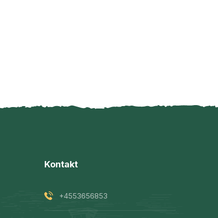
Kontakt
+4553656853