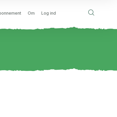
bonnement
Om
Log ind