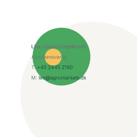
Line Lissau Engelbreth
Kundeansvarlig
T:
+45 2445 2190
M:
len@agromarkets.dk