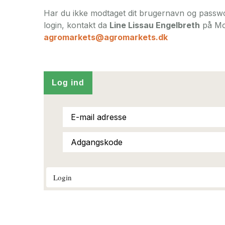
Har du ikke modtaget dit brugernavn og passwo
login, kontakt da
Line Lissau Engelbreth
på Mo
agromarkets@agromarkets.dk
Log ind
Login